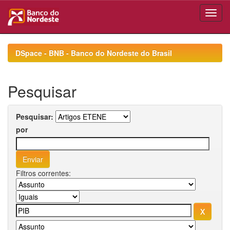
Skip
navigation
DSpace - BNB - Banco do Nordeste do Brasil
Pesquisar
Pesquisar:
por
Filtros correntes: