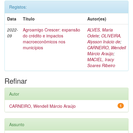
Registos:
Data
Título
Autor(es)
2022-
Agroamigo Crescer: expansão
ALVES, Maria
09
do crédito e impactos
Odete
;
OLIVEIRA,
macroeconômicos nos
Alysson Inácio de
;
municípios
CARNEIRO, Wendell
Márcio Araújo
;
MACIEL, Iracy
Soares Ribeiro
Refinar
Autor
CARNEIRO, Wendell Márcio Araújo
1
Assunto