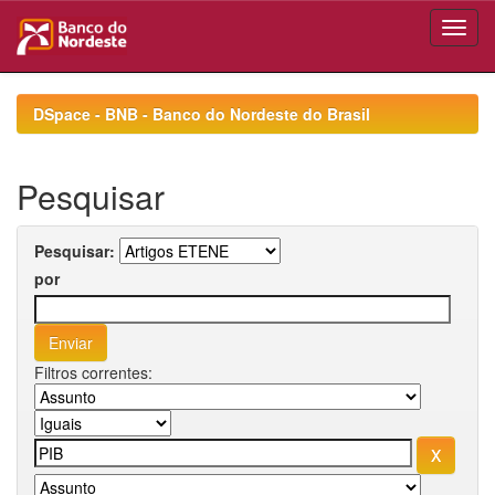
Skip
navigation
DSpace - BNB - Banco do Nordeste do Brasil
Pesquisar
Pesquisar:
por
Filtros correntes: