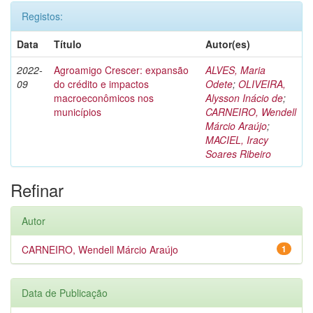
Registos:
Data
Título
Autor(es)
2022-
Agroamigo Crescer: expansão
ALVES, Maria
09
do crédito e impactos
Odete
;
OLIVEIRA,
macroeconômicos nos
Alysson Inácio de
;
municípios
CARNEIRO, Wendell
Márcio Araújo
;
MACIEL, Iracy
Soares Ribeiro
Refinar
Autor
CARNEIRO, Wendell Márcio Araújo
1
Data de Publicação