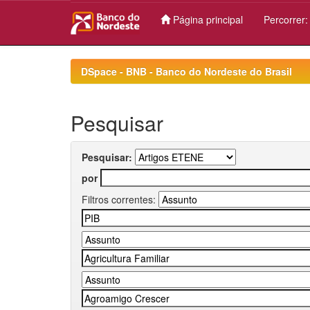
Página principal
Percorrer
Skip
navigation
DSpace - BNB - Banco do Nordeste do Brasil
Pesquisar
Pesquisar:
por
Filtros correntes: