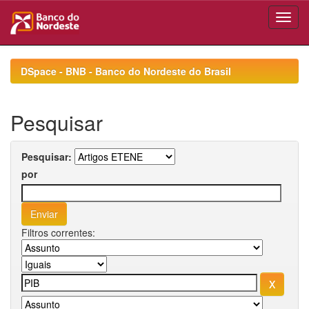
Skip
navigation
DSpace - BNB - Banco do Nordeste do Brasil
Pesquisar
Pesquisar:
por
Filtros correntes: