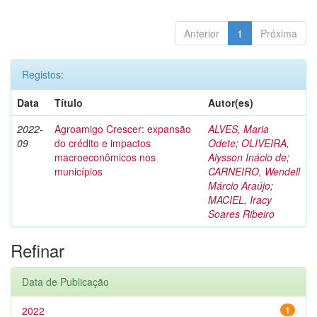
Anterior
1
Próxima
Registos:
Data
Título
Autor(es)
2022-
Agroamigo Crescer: expansão
ALVES, Maria
09
do crédito e impactos
Odete
;
OLIVEIRA,
macroeconômicos nos
Alysson Inácio de
;
municípios
CARNEIRO, Wendell
Márcio Araújo
;
MACIEL, Iracy
Soares Ribeiro
Refinar
Data de Publicação
2022
1