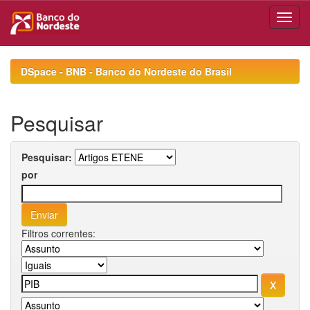
Skip
navigation
DSpace - BNB - Banco do Nordeste do Brasil
Pesquisar
Pesquisar:
por
Filtros correntes: