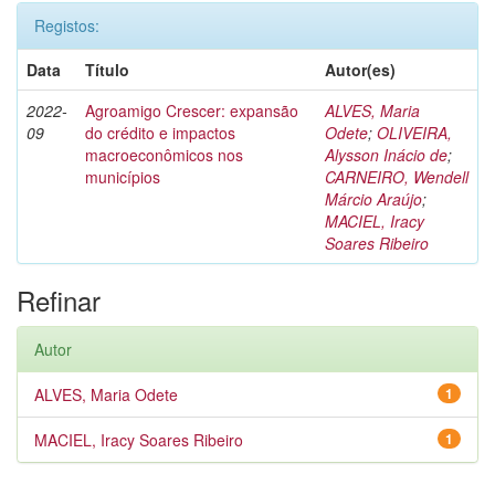
Registos:
Data
Título
Autor(es)
2022-
Agroamigo Crescer: expansão
ALVES, Maria
09
do crédito e impactos
Odete
;
OLIVEIRA,
macroeconômicos nos
Alysson Inácio de
;
municípios
CARNEIRO, Wendell
Márcio Araújo
;
MACIEL, Iracy
Soares Ribeiro
Refinar
Autor
ALVES, Maria Odete
1
MACIEL, Iracy Soares Ribeiro
1