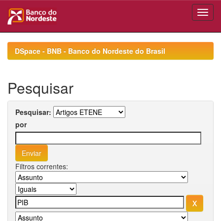
Skip
navigation
DSpace - BNB - Banco do Nordeste do Brasil
Pesquisar
Pesquisar:
por
Filtros correntes: