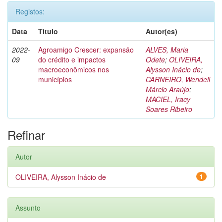
Registos:
Data
Título
Autor(es)
2022-
Agroamigo Crescer: expansão
ALVES, Maria
09
do crédito e impactos
Odete
;
OLIVEIRA,
macroeconômicos nos
Alysson Inácio de
;
municípios
CARNEIRO, Wendell
Márcio Araújo
;
MACIEL, Iracy
Soares Ribeiro
Refinar
Autor
OLIVEIRA, Alysson Inácio de
1
Assunto