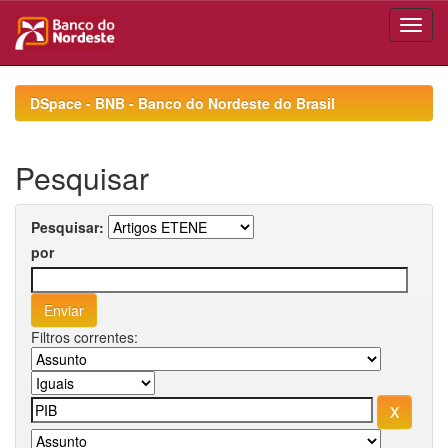
Skip
navigation
DSpace - BNB - Banco do Nordeste do Brasil
Pesquisar
Pesquisar:
por
Filtros correntes: