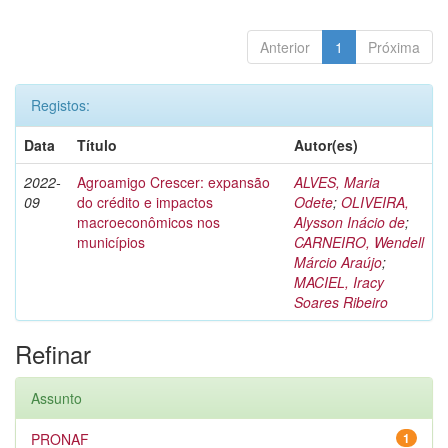
Anterior
1
Próxima
Registos:
Data
Título
Autor(es)
2022-
Agroamigo Crescer: expansão
ALVES, Maria
09
do crédito e impactos
Odete
;
OLIVEIRA,
macroeconômicos nos
Alysson Inácio de
;
municípios
CARNEIRO, Wendell
Márcio Araújo
;
MACIEL, Iracy
Soares Ribeiro
Refinar
Assunto
PRONAF
1