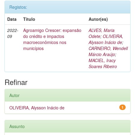
Registos:
Data
Título
Autor(es)
2022-
Agroamigo Crescer: expansão
ALVES, Maria
09
do crédito e impactos
Odete
;
OLIVEIRA,
macroeconômicos nos
Alysson Inácio de
;
municípios
CARNEIRO, Wendell
Márcio Araújo
;
MACIEL, Iracy
Soares Ribeiro
Refinar
Autor
OLIVEIRA, Alysson Inácio de
1
Assunto