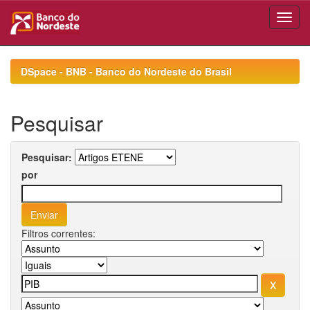
Skip
navigation
DSpace - BNB - Banco do Nordeste do Brasil
Pesquisar
Pesquisar:
por
Filtros correntes: