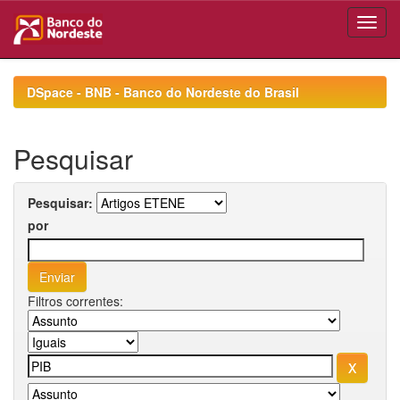
Skip
navigation
DSpace - BNB - Banco do Nordeste do Brasil
Pesquisar
Pesquisar:
por
Filtros correntes: