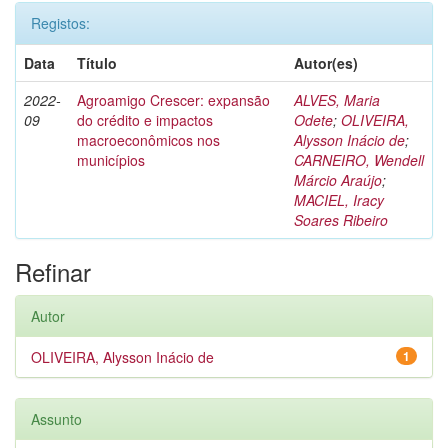
Registos:
Data
Título
Autor(es)
2022-
Agroamigo Crescer: expansão
ALVES, Maria
09
do crédito e impactos
Odete
;
OLIVEIRA,
macroeconômicos nos
Alysson Inácio de
;
municípios
CARNEIRO, Wendell
Márcio Araújo
;
MACIEL, Iracy
Soares Ribeiro
Refinar
Autor
OLIVEIRA, Alysson Inácio de
1
Assunto