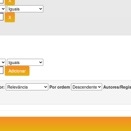
or:
Por ordem
Autores/Regi