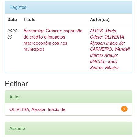
Registos:
Data
Título
Autor(es)
2022-
Agroamigo Crescer: expansão
ALVES, Maria
09
do crédito e impactos
Odete
;
OLIVEIRA,
macroeconômicos nos
Alysson Inácio de
;
municípios
CARNEIRO, Wendell
Márcio Araújo
;
MACIEL, Iracy
Soares Ribeiro
Refinar
Autor
OLIVEIRA, Alysson Inácio de
1
Assunto