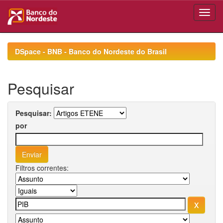
Skip
navigation
DSpace - BNB - Banco do Nordeste do Brasil
Pesquisar
Pesquisar:
por
Filtros correntes: