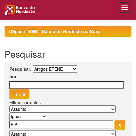
Skip
navigation
DSpace - BNB - Banco do Nordeste do Brasil
Pesquisar
Pesquisar:
por
Filtros correntes: