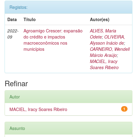
Registos:
Data
Título
Autor(es)
2022-
Agroamigo Crescer: expansão
ALVES, Maria
09
do crédito e impactos
Odete
;
OLIVEIRA,
macroeconômicos nos
Alysson Inácio de
;
municípios
CARNEIRO, Wendell
Márcio Araújo
;
MACIEL, Iracy
Soares Ribeiro
Refinar
Autor
MACIEL, Iracy Soares Ribeiro
1
Assunto