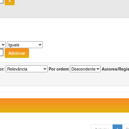
or:
Por ordem
Autores/Regi