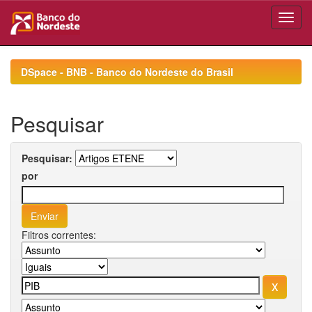
Skip
navigation
DSpace - BNB - Banco do Nordeste do Brasil
Pesquisar
Pesquisar:
por
Filtros correntes: