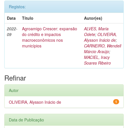
Registos:
Data
Título
Autor(es)
2022-
Agroamigo Crescer: expansão
ALVES, Maria
09
do crédito e impactos
Odete
;
OLIVEIRA,
macroeconômicos nos
Alysson Inácio de
;
municípios
CARNEIRO, Wendell
Márcio Araújo
;
MACIEL, Iracy
Soares Ribeiro
Refinar
Autor
OLIVEIRA, Alysson Inácio de
1
Data de Publicação