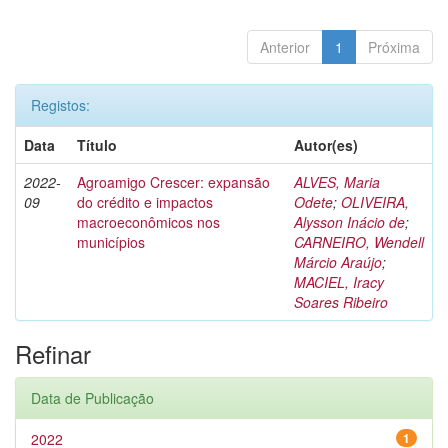
Anterior
1
Próxima
Registos:
Data
Título
Autor(es)
2022-
Agroamigo Crescer: expansão
ALVES, Maria
09
do crédito e impactos
Odete
;
OLIVEIRA,
macroeconômicos nos
Alysson Inácio de
;
municípios
CARNEIRO, Wendell
Márcio Araújo
;
MACIEL, Iracy
Soares Ribeiro
Refinar
Data de Publicação
2022
1