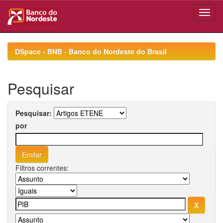
Skip
navigation
DSpace - BNB - Banco do Nordeste do Brasil
Pesquisar
Pesquisar:
por
Filtros correntes: