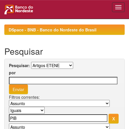
Skip
navigation
DSpace - BNB - Banco do Nordeste do Brasil
Pesquisar
Pesquisar:
por
Filtros correntes: