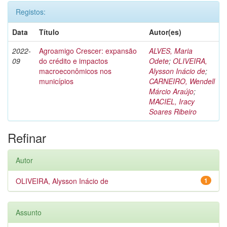
Registos:
Data
Título
Autor(es)
2022-
Agroamigo Crescer: expansão
ALVES, Maria
09
do crédito e impactos
Odete
;
OLIVEIRA,
macroeconômicos nos
Alysson Inácio de
;
municípios
CARNEIRO, Wendell
Márcio Araújo
;
MACIEL, Iracy
Soares Ribeiro
Refinar
Autor
OLIVEIRA, Alysson Inácio de
1
Assunto