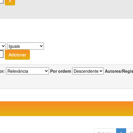
or:
Por ordem
Autores/Regi