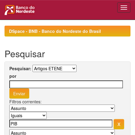
Skip
navigation
DSpace - BNB - Banco do Nordeste do Brasil
Pesquisar
Pesquisar:
por
Filtros correntes: