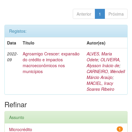
Anterior
1
Próxima
Registos:
Data
Título
Autor(es)
2022-
Agroamigo Crescer: expansão
ALVES, Maria
09
do crédito e impactos
Odete
;
OLIVEIRA,
macroeconômicos nos
Alysson Inácio de
;
municípios
CARNEIRO, Wendell
Márcio Araújo
;
MACIEL, Iracy
Soares Ribeiro
Refinar
Assunto
Microcrédito
1