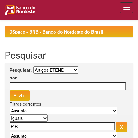
Skip
navigation
DSpace - BNB - Banco do Nordeste do Brasil
Pesquisar
Pesquisar:
por
Filtros correntes: