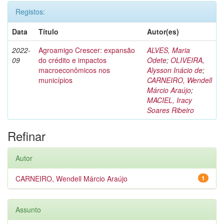
Registos:
Data
Título
Autor(es)
2022-
Agroamigo Crescer: expansão
ALVES, Maria
09
do crédito e impactos
Odete
;
OLIVEIRA,
macroeconômicos nos
Alysson Inácio de
;
municípios
CARNEIRO, Wendell
Márcio Araújo
;
MACIEL, Iracy
Soares Ribeiro
Refinar
Autor
CARNEIRO, Wendell Márcio Araújo
1
Assunto