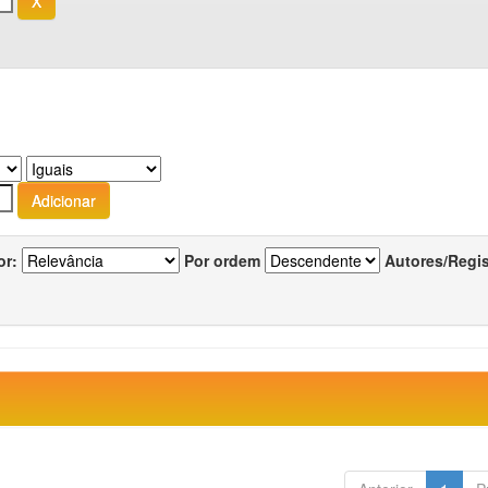
or:
Por ordem
Autores/Regi