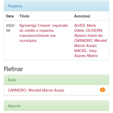
Registos:
Data
Título
Autor(es)
2022-
Agroamigo Crescer: expansão
ALVES, Maria
09
do crédito e impactos
Odete
;
OLIVEIRA,
macroeconômicos nos
Alysson Inácio de
;
municípios
CARNEIRO, Wendell
Márcio Araújo
;
MACIEL, Iracy
Soares Ribeiro
Refinar
Autor
CARNEIRO, Wendell Márcio Araújo
1
Assunto