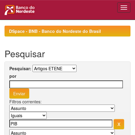
Skip
navigation
DSpace - BNB - Banco do Nordeste do Brasil
Pesquisar
Pesquisar:
por
Filtros correntes: