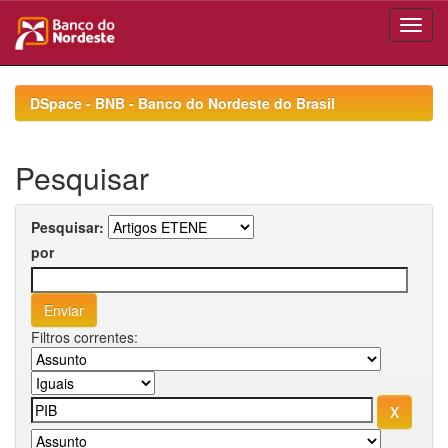
Skip
navigation
DSpace - BNB - Banco do Nordeste do Brasil
Pesquisar
Pesquisar:
por
Filtros correntes: