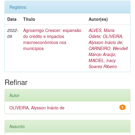
Registos:
Data
Título
Autor(es)
2022-
Agroamigo Crescer: expansão
ALVES, Maria
09
do crédito e impactos
Odete
;
OLIVEIRA,
macroeconômicos nos
Alysson Inácio de
;
municípios
CARNEIRO, Wendell
Márcio Araújo
;
MACIEL, Iracy
Soares Ribeiro
Refinar
Autor
OLIVEIRA, Alysson Inácio de
1
Assunto