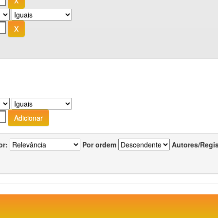
or:
Por ordem
Autores/Regi