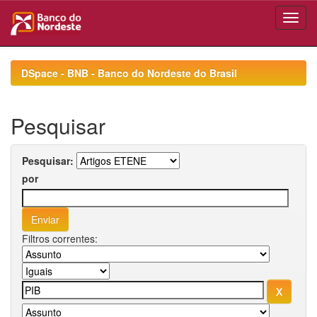
Skip
navigation
DSpace - BNB - Banco do Nordeste do Brasil
Pesquisar
Pesquisar:
por
Filtros correntes: