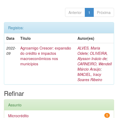
Anterior
1
Próxima
Registos:
Data
Título
Autor(es)
2022-
Agroamigo Crescer: expansão
ALVES, Maria
09
do crédito e impactos
Odete
;
OLIVEIRA,
macroeconômicos nos
Alysson Inácio de
;
municípios
CARNEIRO, Wendell
Márcio Araújo
;
MACIEL, Iracy
Soares Ribeiro
Refinar
Assunto
Microcrédito
1