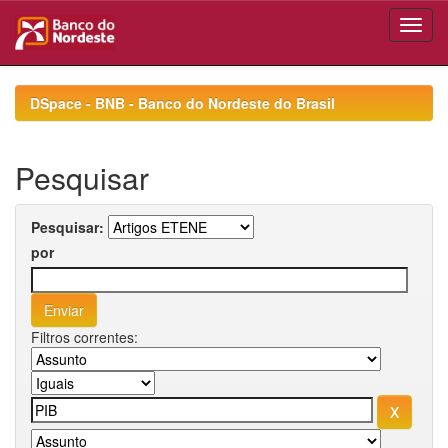
Skip
navigation
DSpace - BNB - Banco do Nordeste do Brasil
Pesquisar
Pesquisar:
por
Filtros correntes: