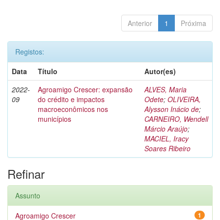
Anterior
1
Próxima
Registos:
Data
Título
Autor(es)
2022-
Agroamigo Crescer: expansão
ALVES, Maria
09
do crédito e impactos
Odete
;
OLIVEIRA,
macroeconômicos nos
Alysson Inácio de
;
municípios
CARNEIRO, Wendell
Márcio Araújo
;
MACIEL, Iracy
Soares Ribeiro
Refinar
Assunto
Agroamigo Crescer
1