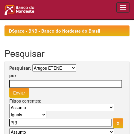
Skip
navigation
DSpace - BNB - Banco do Nordeste do Brasil
Pesquisar
Pesquisar:
por
Filtros correntes: