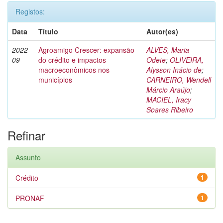
Registos:
Data
Título
Autor(es)
2022-
Agroamigo Crescer: expansão
ALVES, Maria
09
do crédito e impactos
Odete
;
OLIVEIRA,
macroeconômicos nos
Alysson Inácio de
;
municípios
CARNEIRO, Wendell
Márcio Araújo
;
MACIEL, Iracy
Soares Ribeiro
Refinar
Assunto
Crédito
1
PRONAF
1