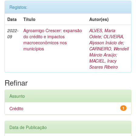
Registos:
Data
Título
Autor(es)
2022-
Agroamigo Crescer: expansão
ALVES, Maria
09
do crédito e impactos
Odete
;
OLIVEIRA,
macroeconômicos nos
Alysson Inácio de
;
municípios
CARNEIRO, Wendell
Márcio Araújo
;
MACIEL, Iracy
Soares Ribeiro
Refinar
Assunto
Crédito
1
Data de Publicação