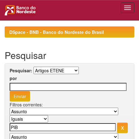
Skip
navigation
DSpace - BNB - Banco do Nordeste do Brasil
Pesquisar
Pesquisar:
por
Filtros correntes: