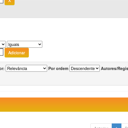
or:
Por ordem
Autores/Regi