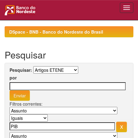
Skip
navigation
DSpace - BNB - Banco do Nordeste do Brasil
Pesquisar
Pesquisar:
por
Filtros correntes: