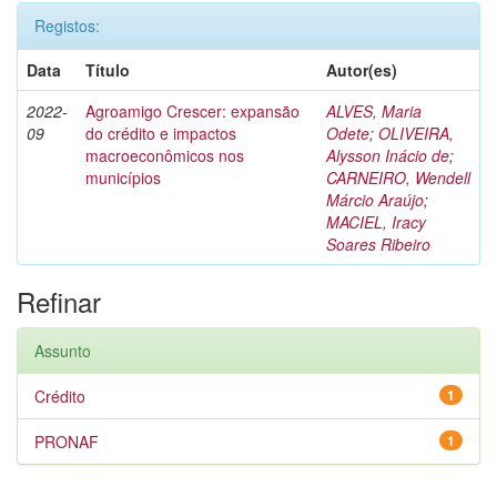
Registos:
Data
Título
Autor(es)
2022-
Agroamigo Crescer: expansão
ALVES, Maria
09
do crédito e impactos
Odete
;
OLIVEIRA,
macroeconômicos nos
Alysson Inácio de
;
municípios
CARNEIRO, Wendell
Márcio Araújo
;
MACIEL, Iracy
Soares Ribeiro
Refinar
Assunto
Crédito
1
PRONAF
1