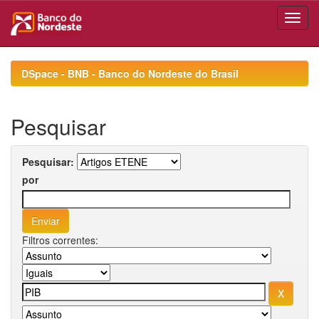
Skip
navigation
DSpace - BNB - Banco do Nordeste do Brasil
Pesquisar
Pesquisar:
por
Filtros correntes: