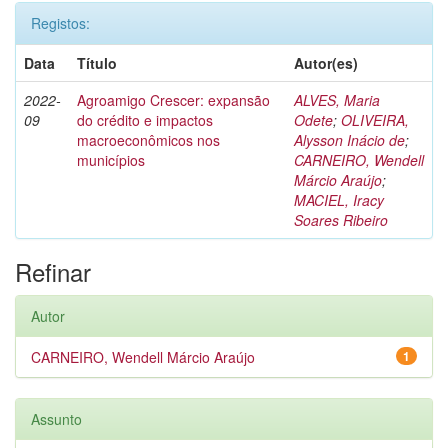
Registos:
Data
Título
Autor(es)
2022-
Agroamigo Crescer: expansão
ALVES, Maria
09
do crédito e impactos
Odete
;
OLIVEIRA,
macroeconômicos nos
Alysson Inácio de
;
municípios
CARNEIRO, Wendell
Márcio Araújo
;
MACIEL, Iracy
Soares Ribeiro
Refinar
Autor
CARNEIRO, Wendell Márcio Araújo
1
Assunto