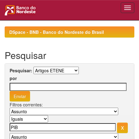
Skip
navigation
DSpace - BNB - Banco do Nordeste do Brasil
Pesquisar
Pesquisar:
por
Filtros correntes: