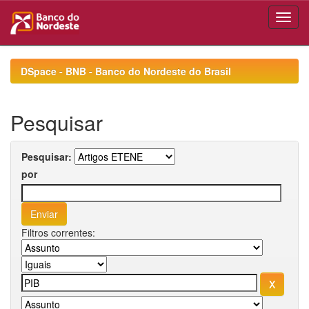
Skip
navigation
DSpace - BNB - Banco do Nordeste do Brasil
Pesquisar
Pesquisar:
por
Filtros correntes: