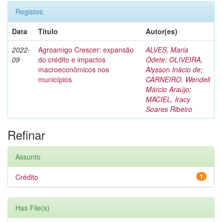
Registos:
Data
Título
Autor(es)
2022-
Agroamigo Crescer: expansão
ALVES, Maria
09
do crédito e impactos
Odete
;
OLIVEIRA,
macroeconômicos nos
Alysson Inácio de
;
municípios
CARNEIRO, Wendell
Márcio Araújo
;
MACIEL, Iracy
Soares Ribeiro
Refinar
Assunto
Crédito
1
Has File(s)