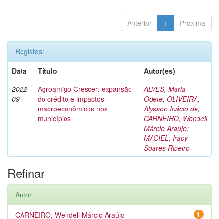
Anterior
1
Próxima
Registos:
Data
Título
Autor(es)
2022-
Agroamigo Crescer: expansão
ALVES, Maria
09
do crédito e impactos
Odete
;
OLIVEIRA,
macroeconômicos nos
Alysson Inácio de
;
municípios
CARNEIRO, Wendell
Márcio Araújo
;
MACIEL, Iracy
Soares Ribeiro
Refinar
Autor
CARNEIRO, Wendell Márcio Araújo
1