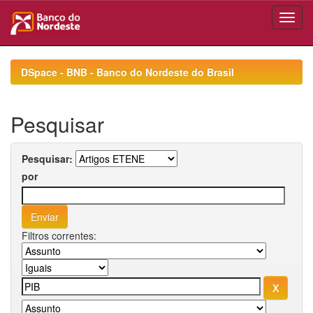
Skip
navigation
DSpace - BNB - Banco do Nordeste do Brasil
Pesquisar
Pesquisar:
por
Filtros correntes: