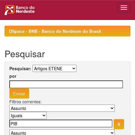
Skip
navigation
DSpace - BNB - Banco do Nordeste do Brasil
Pesquisar
Pesquisar:
por
Filtros correntes: