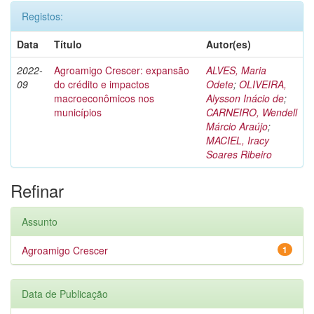
Registos:
Data
Título
Autor(es)
2022-
Agroamigo Crescer: expansão
ALVES, Maria
09
do crédito e impactos
Odete
;
OLIVEIRA,
macroeconômicos nos
Alysson Inácio de
;
municípios
CARNEIRO, Wendell
Márcio Araújo
;
MACIEL, Iracy
Soares Ribeiro
Refinar
Assunto
Agroamigo Crescer
1
Data de Publicação