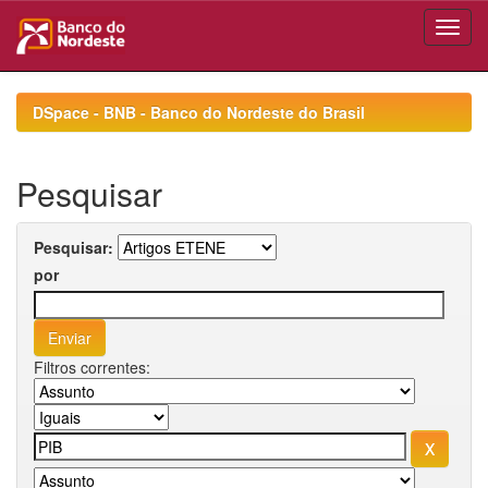
Skip
navigation
DSpace - BNB - Banco do Nordeste do Brasil
Pesquisar
Pesquisar:
por
Filtros correntes: