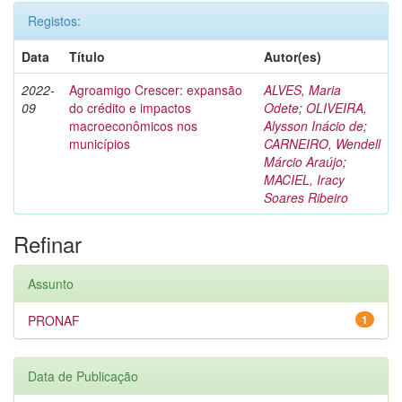
Registos:
Data
Título
Autor(es)
2022-
Agroamigo Crescer: expansão
ALVES, Maria
09
do crédito e impactos
Odete
;
OLIVEIRA,
macroeconômicos nos
Alysson Inácio de
;
municípios
CARNEIRO, Wendell
Márcio Araújo
;
MACIEL, Iracy
Soares Ribeiro
Refinar
Assunto
PRONAF
1
Data de Publicação