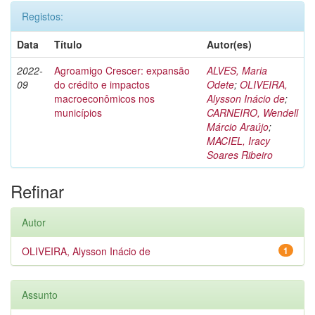
Registos:
Data
Título
Autor(es)
2022-
Agroamigo Crescer: expansão
ALVES, Maria
09
do crédito e impactos
Odete
;
OLIVEIRA,
macroeconômicos nos
Alysson Inácio de
;
municípios
CARNEIRO, Wendell
Márcio Araújo
;
MACIEL, Iracy
Soares Ribeiro
Refinar
Autor
OLIVEIRA, Alysson Inácio de
1
Assunto