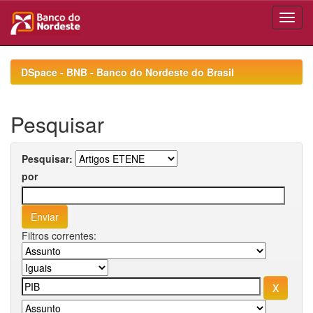
Skip
navigation
DSpace - BNB - Banco do Nordeste do Brasil
Pesquisar
Pesquisar:
por
Filtros correntes: