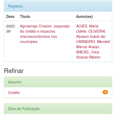
Registos:
Data
Título
Autor(es)
2022-
Agroamigo Crescer: expansão
ALVES, Maria
09
do crédito e impactos
Odete
;
OLIVEIRA,
macroeconômicos nos
Alysson Inácio de
;
municípios
CARNEIRO, Wendell
Márcio Araújo
;
MACIEL, Iracy
Soares Ribeiro
Refinar
Assunto
Crédito
1
Data de Publicação