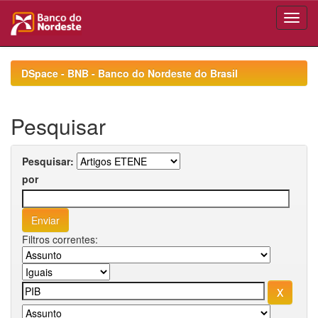
Skip
navigation
DSpace - BNB - Banco do Nordeste do Brasil
Pesquisar
Pesquisar:
por
Filtros correntes: