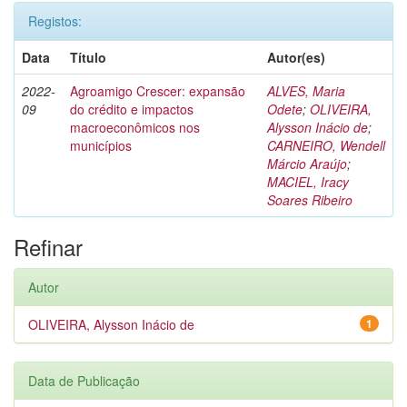
Registos:
Data
Título
Autor(es)
2022-
Agroamigo Crescer: expansão
ALVES, Maria
09
do crédito e impactos
Odete
;
OLIVEIRA,
macroeconômicos nos
Alysson Inácio de
;
municípios
CARNEIRO, Wendell
Márcio Araújo
;
MACIEL, Iracy
Soares Ribeiro
Refinar
Autor
OLIVEIRA, Alysson Inácio de
1
Data de Publicação