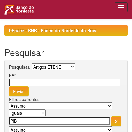
Skip
navigation
DSpace - BNB - Banco do Nordeste do Brasil
Pesquisar
Pesquisar:
por
Filtros correntes: