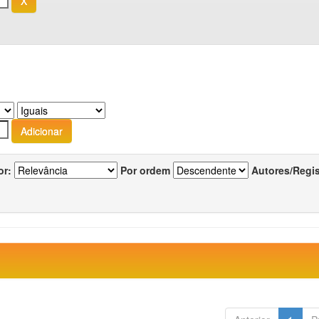
or:
Por ordem
Autores/Regi