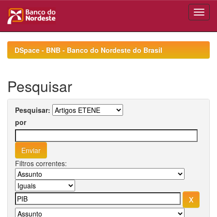
Skip
navigation
DSpace - BNB - Banco do Nordeste do Brasil
Pesquisar
Pesquisar:
por
Filtros correntes: