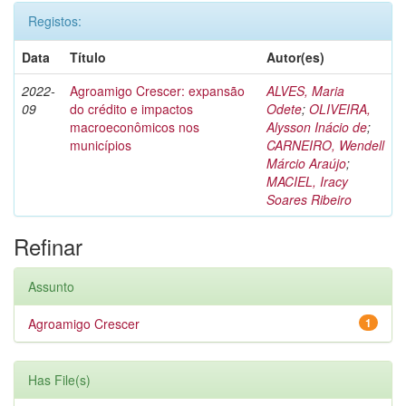
Registos:
Data
Título
Autor(es)
2022-
Agroamigo Crescer: expansão
ALVES, Maria
09
do crédito e impactos
Odete
;
OLIVEIRA,
macroeconômicos nos
Alysson Inácio de
;
municípios
CARNEIRO, Wendell
Márcio Araújo
;
MACIEL, Iracy
Soares Ribeiro
Refinar
Assunto
Agroamigo Crescer
1
Has File(s)