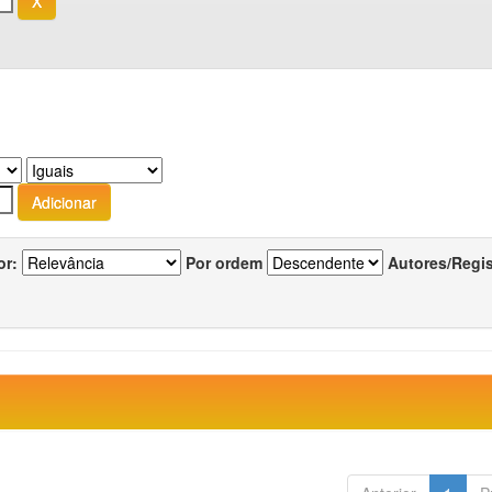
or:
Por ordem
Autores/Regi