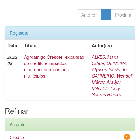
Anterior
1
Próxima
Registos:
Data
Título
Autor(es)
2022-
Agroamigo Crescer: expansão
ALVES, Maria
09
do crédito e impactos
Odete
;
OLIVEIRA,
macroeconômicos nos
Alysson Inácio de
;
municípios
CARNEIRO, Wendell
Márcio Araújo
;
MACIEL, Iracy
Soares Ribeiro
Refinar
Assunto
Crédito
1