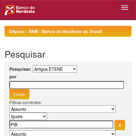
Skip
navigation
DSpace - BNB - Banco do Nordeste do Brasil
Pesquisar
Pesquisar:
por
Filtros correntes: