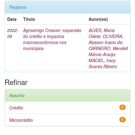
Registos:
Data
Título
Autor(es)
2022-
Agroamigo Crescer: expansão
ALVES, Maria
09
do crédito e impactos
Odete
;
OLIVEIRA,
macroeconômicos nos
Alysson Inácio de
;
municípios
CARNEIRO, Wendell
Márcio Araújo
;
MACIEL, Iracy
Soares Ribeiro
Refinar
Assunto
Crédito
1
Microcrédito
1