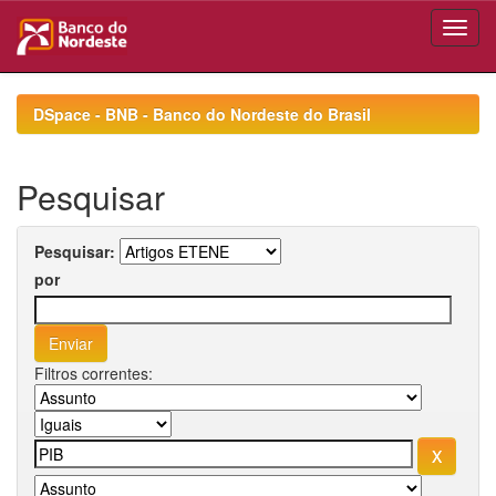
Skip
navigation
DSpace - BNB - Banco do Nordeste do Brasil
Pesquisar
Pesquisar:
por
Filtros correntes: