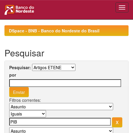
Skip
navigation
DSpace - BNB - Banco do Nordeste do Brasil
Pesquisar
Pesquisar:
por
Filtros correntes: