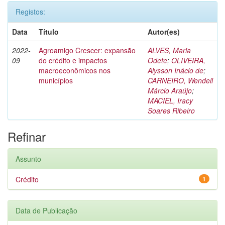
Registos:
Data
Título
Autor(es)
2022-
Agroamigo Crescer: expansão
ALVES, Maria
09
do crédito e impactos
Odete
;
OLIVEIRA,
macroeconômicos nos
Alysson Inácio de
;
municípios
CARNEIRO, Wendell
Márcio Araújo
;
MACIEL, Iracy
Soares Ribeiro
Refinar
Assunto
Crédito
1
Data de Publicação