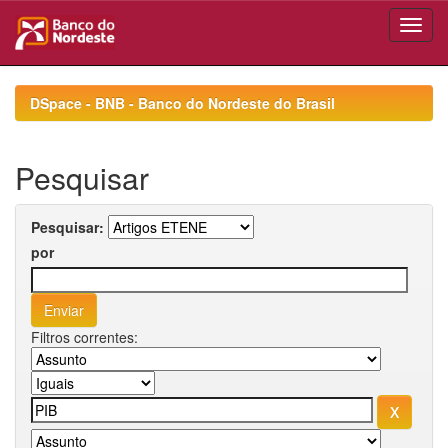
Skip
navigation
DSpace - BNB - Banco do Nordeste do Brasil
Pesquisar
Pesquisar:
por
Filtros correntes: