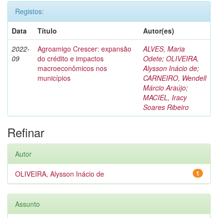
Registos:
Data
Título
Autor(es)
2022-
Agroamigo Crescer: expansão
ALVES, Maria
09
do crédito e impactos
Odete
;
OLIVEIRA,
macroeconômicos nos
Alysson Inácio de
;
municípios
CARNEIRO, Wendell
Márcio Araújo
;
MACIEL, Iracy
Soares Ribeiro
Refinar
Autor
OLIVEIRA, Alysson Inácio de
1
Assunto