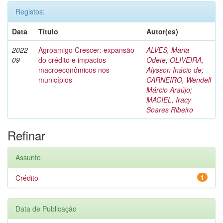
Registos:
Data
Título
Autor(es)
2022-
Agroamigo Crescer: expansão
ALVES, Maria
09
do crédito e impactos
Odete
;
OLIVEIRA,
macroeconômicos nos
Alysson Inácio de
;
municípios
CARNEIRO, Wendell
Márcio Araújo
;
MACIEL, Iracy
Soares Ribeiro
Refinar
Assunto
Crédito
1
Data de Publicação