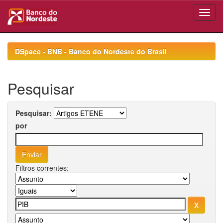
Skip
navigation
DSpace - BNB - Banco do Nordeste do Brasil
Pesquisar
Pesquisar:
por
Filtros correntes: