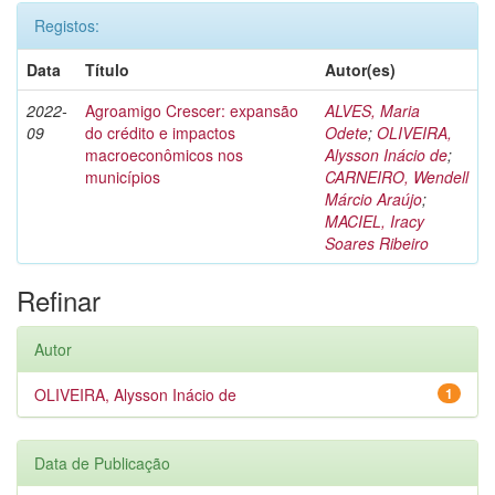
Registos:
Data
Título
Autor(es)
2022-
Agroamigo Crescer: expansão
ALVES, Maria
09
do crédito e impactos
Odete
;
OLIVEIRA,
macroeconômicos nos
Alysson Inácio de
;
municípios
CARNEIRO, Wendell
Márcio Araújo
;
MACIEL, Iracy
Soares Ribeiro
Refinar
Autor
OLIVEIRA, Alysson Inácio de
1
Data de Publicação