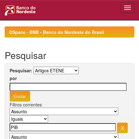
Skip
navigation
DSpace - BNB - Banco do Nordeste do Brasil
Pesquisar
Pesquisar:
por
Filtros correntes: