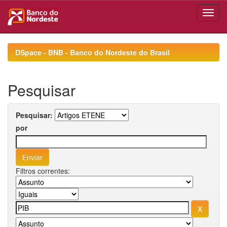
Skip
navigation
DSpace - BNB - Banco do Nordeste do Brasil
Pesquisar
Pesquisar:
por
Filtros correntes: