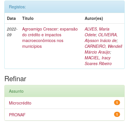
Registos:
Data
Título
Autor(es)
2022-
Agroamigo Crescer: expansão
ALVES, Maria
09
do crédito e impactos
Odete
;
OLIVEIRA,
macroeconômicos nos
Alysson Inácio de
;
municípios
CARNEIRO, Wendell
Márcio Araújo
;
MACIEL, Iracy
Soares Ribeiro
Refinar
Assunto
Microcrédito
1
PRONAF
1