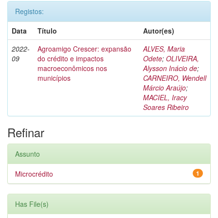
Registos:
Data
Título
Autor(es)
2022-
Agroamigo Crescer: expansão
ALVES, Maria
09
do crédito e impactos
Odete
;
OLIVEIRA,
macroeconômicos nos
Alysson Inácio de
;
municípios
CARNEIRO, Wendell
Márcio Araújo
;
MACIEL, Iracy
Soares Ribeiro
Refinar
Assunto
Microcrédito
1
Has File(s)