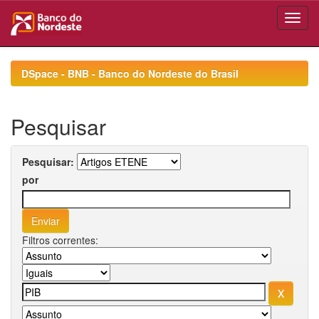
Skip
navigation
DSpace - BNB - Banco do Nordeste do Brasil
Pesquisar
Pesquisar:
por
Filtros correntes: