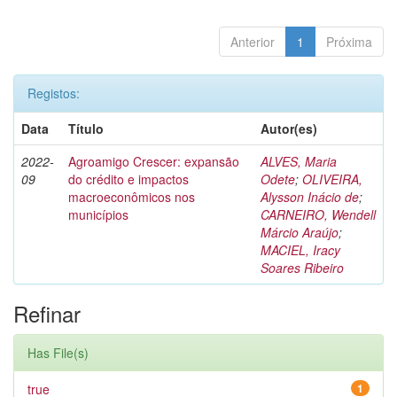
Anterior
1
Próxima
Registos:
Data
Título
Autor(es)
2022-
Agroamigo Crescer: expansão
ALVES, Maria
09
do crédito e impactos
Odete
;
OLIVEIRA,
macroeconômicos nos
Alysson Inácio de
;
municípios
CARNEIRO, Wendell
Márcio Araújo
;
MACIEL, Iracy
Soares Ribeiro
Refinar
Has File(s)
true
1